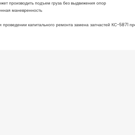
ожет производить подъем груза без выдвижения опор
енная маневренность
и проведении капитального ремонта замена
запчастей КС-5871
про