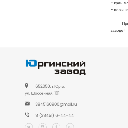
- кран м
- повыш
Пр
заводе!
652050, г.Юрга,
ул. Шоссейная, 101
3845160900@mail.ru
8 (38451) 6-44-44