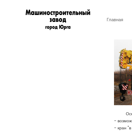
Главная
Ос
- возмож
- кран "