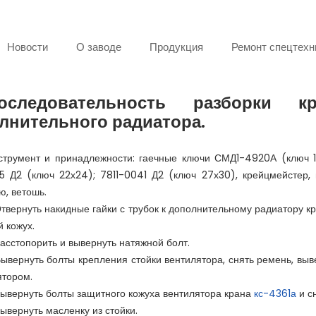
Новости
О заводе
Продукция
Ремонт спецтехн
оследовательность разборки к
лнительного радиатора.
струмент и принадлежности: гаечные ключи СМД1-4920А (ключ 12х1
5 Д2 (ключ 22х24); 7811-0041 Д2 (ключ 27х30), крейцмейстер, 
ю, ветошь.
Отвернуть накидные гайки с трубок к дополнительному радиатору кр
 кожух.
асстопорить и вывернуть натяжной болт.
ывернуть болты крепления стойки вентилятора, снять ремень, выв
ятором.
ывернуть болты защитного кожуха вентилятора крана
кс-4361а
и сн
ывернуть масленку из стойки.