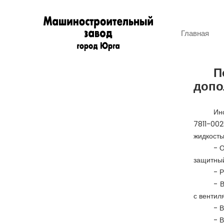
Главная
П
допо
Ин
7811-002
жидкость
- 
защитный
-
Р
-
В
с вентил
-
В
-
В