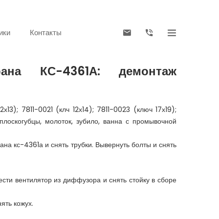
ики
Контакты
рана КС-4361А: демонтаж
3); 7811-0021 (клч 12х14); 7811-0023 (ключ 17х19);
плоскогубцы, молоток, зубило, ванна с промывочной
ана кс-4361а и снять трубки. Вывернуть болты и снять
ести вентилятор из диффузора и снять стойку в сборе
ять кожух.