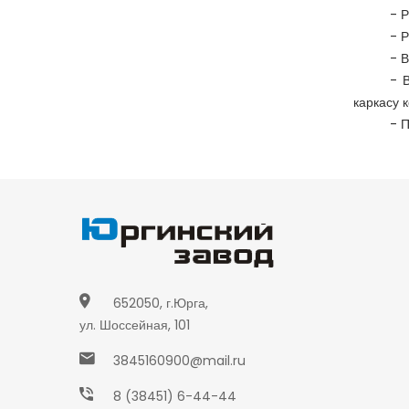
-
Р
-
Р
-
В
-
каркасу 
-
П
652050, г.Юрга,
ул. Шоссейная, 101
3845160900@mail.ru
8 (38451) 6-44-44