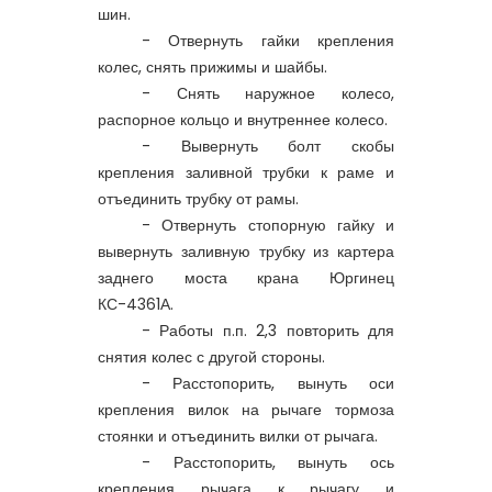
шин.
- Отвернуть гайки крепления
колес, снять прижимы и шайбы.
- Снять наружное колесо,
распорное кольцо и внутреннее колесо.
- Вывернуть болт скобы
крепления заливной трубки к раме и
отъединить трубку от рамы.
- Отвернуть стопорную гайку и
вывернуть заливную трубку из картера
заднего моста
крана Юргинец
КС-4361А
.
- Работы п.п. 2,3 повторить для
снятия колес с другой стороны.
- Расстопорить, вынуть оси
крепления вилок на рычаге тормоза
стоянки и отъединить вилки от рычага.
- Расстопорить, вынуть ось
крепления рычага к рычагу и